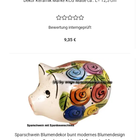
Dekor Keramik Marke KCG Maße ca.: L= 12,5 cm
Bewertung interngeprüft
9,35 €
Sparschwein Blumendekor bunt modernes Blumendesign