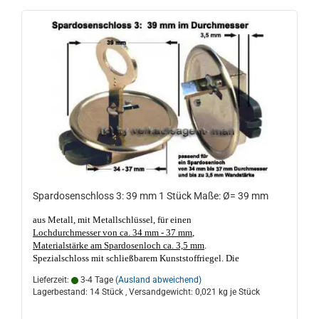
Spardosenschloss 3: 39 mm 1 Stück Maße: Ø= 39 mm
aus Metall, mit Metallschlüssel, für einen
Lochdurchmesser von ca. 34 mm - 37 mm
,
Materialstärke am Spardosenloch ca. 3,5 mm
.
Spezialschloss mit schließbarem Kunststoffriegel. Die
Schlüsselführung ist 2-fach geschlitzt.
Geeignet für Porzellan-
Lieferzeit:
3-4 Tage
(Ausland abweichend)
und Keramik Sparschweine und Spardosen. Made in Germany,
Lagerbestand: 14 Stück , Versandgewicht:
0,021
kg je Stück
gute Qualität. Das Spardosenloch darf nicht kleiner als ca. 34 mm
Ø und nicht größer als ca. 37 mm Ø sein, Materialstärke am Loch