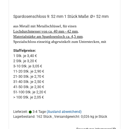
Spardosenschloss 9: 52 mm 1 Stück Maße: Ø= 52 mm
aus Metall mit Metallschlüssel, für einen
Lochdurchmesser von ca. 40 mm - 42 mm
,
Materialstärke am Spardosenloch ca. 4,5 mm
.
Spezialschloss einseitig abgewinkelt zum Unterstecken, mit
einem kurz, kantig, verzinkt schließbaren Stahlriegel. Die
Staffelpreise:
Schlüsselführung ist 2-fach geschlitzt.
Nicht nur geeignet für
1 Stk. je 3,40 €
Porzellan- und Keramik Sparschweine und Spardosen. Made in
2 Stk. je 3,20 €
Germany, gute Qualität. Das Spardosenloch darf nicht kleiner als
3-10 Stk. je 3,05 €
ca. 40 mm Ø und nicht größer als ca. 42 mm Ø sein,
11-20 Stk. je 2,90 €
Materialstärke am Loch sollte nicht dicker, oder dünner als ca. 4,5
21-30 Stk. je 2,70 €
mm sein!
31-40 Stk. je 2,50 €
41-50 Stk. je 2,30 €
51-100 Stk. je 2,20 €
> 100 Stk. je 2,05 €
Lieferzeit:
3-4 Tage
(Ausland abweichend)
Lagerbestand: 162 Stück , Versandgewicht:
0,026
kg je Stück