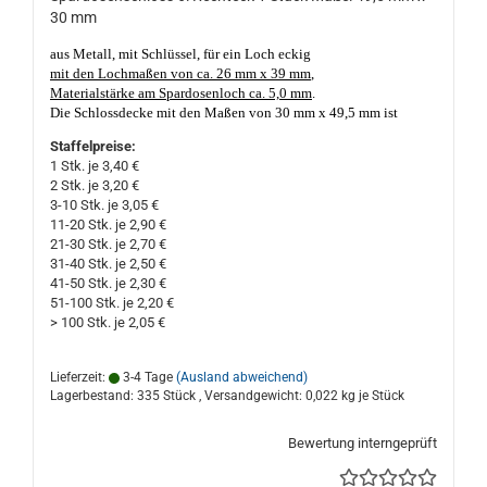
30 mm
aus Metall, mit Schlüssel, für ein Loch eckig
mit den Lochmaßen von ca. 26 mm x 39 mm
,
Materialstärke am Spardosenloch ca. 5,0 mm
.
Die Schlossdecke mit den Maßen von 30 mm x 49,5 mm ist
einseitig abgewinkelt zum Unterstecken, mit einem 9 mm Ø
Staffelpreise:
runden Geldscheinloch, mit einem kurz, kantig, verzinkt
1 Stk. je 3,40 €
schließbaren Stahlriegel, unten mit Schlosskasten. Die
2 Stk. je 3,20 €
Schlüsselführung ist 2-fach geschlitzt.
Nicht nur geeignet für
3-10 Stk. je 3,05 €
Porzellan- und Keramik Sparschweine und Spardosen. Made in
11-20 Stk. je 2,90 €
Germany, gute Qualität. Das rechteckige Spardosenloch darf nicht
21-30 Stk. je 2,70 €
kleiner, oder größer als ca. 26 mm x 39 mm sein und die Material-
31-40 Stk. je 2,50 €
Stärke des Loches sollte nicht dicker, oder dünner als ca. 5,0 mm
41-50 Stk. je 2,30 €
sein!
51-100 Stk. je 2,20 €
> 100 Stk. je 2,05 €
Lieferzeit:
3-4 Tage
(Ausland abweichend)
Lagerbestand: 335 Stück , Versandgewicht:
0,022
kg je Stück
Bewertung interngeprüft