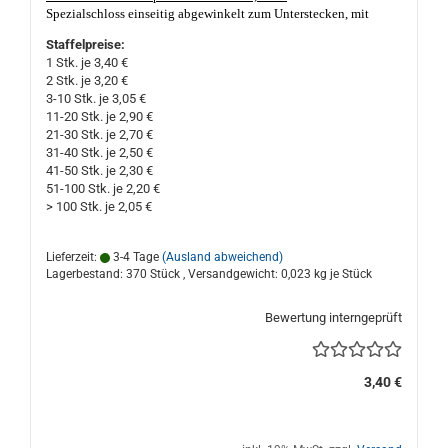
Spezialschloss einseitig abgewinkelt zum Unterstecken, mit
einem kurz, abgewinkelt, verzinkt schließbaren Stahlriegel. Die
Staffelpreise:
Schlüsselführung ist 2-fach geschlitzt.
Nicht nur geeignet für
1 Stk. je 3,40 €
Porzellan- und Keramik Sparschweine und Spardosen. Made in
2 Stk. je 3,20 €
Germany, gute Qualität. Das Spardosenloch darf nicht kleiner als
3-10 Stk. je 3,05 €
ca. 36 mm Ø und nicht größer als ca. 40 mm Ø sein,
11-20 Stk. je 2,90 €
Materialstärke am Loch sollte nicht dicker, oder dünner als ca. 5,0
21-30 Stk. je 2,70 €
mm sein!
31-40 Stk. je 2,50 €
41-50 Stk. je 2,30 €
51-100 Stk. je 2,20 €
> 100 Stk. je 2,05 €
Lieferzeit:
3-4 Tage
(Ausland abweichend)
Lagerbestand: 370 Stück , Versandgewicht:
0,023
kg je Stück
Bewertung interngeprüft
3,40 €