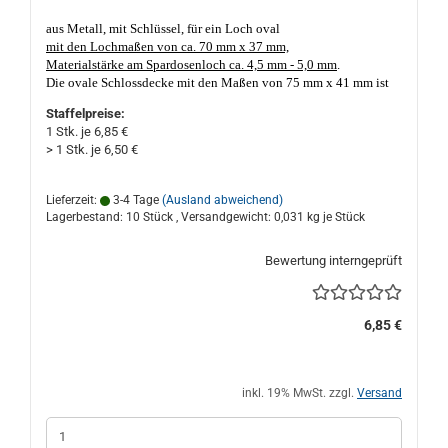
aus Metall, mit Schlüssel, für ein Loch oval
mit den Lochmaßen von ca. 70 mm x 37 mm,
Materialstärke am Spardosenloch ca. 4,5 mm - 5,0 mm
.
Die ovale Schlossdecke mit den Maßen von 75 mm x 41 mm ist
einseitig abgewinkelt zum Unterstecken, mit einem 9 mm Ø
Staffelpreise:
runden Geldscheinloch, mit einem verlängerten, abgerundet,
1 Stk. je 6,85 €
verzinkt schließbaren Stahlriegel, unten mit Schlosskasten. Die
> 1 Stk. je 6,50 €
Schlüsselführung ist 2-fach geschlitzt.
Nicht nur geeignet für
Porzellan- und Keramik Sparschweine und Spardosen. Made in
Germany, gute Qualität. Das ovale Spardosenloch darf nicht
Lieferzeit:
3-4 Tage
(Ausland abweichend)
kleiner, oder größer als ca. 70 mm x 37 mm sein und die Material-
Lagerbestand: 10 Stück , Versandgewicht:
0,031
kg je Stück
Stärke des Loches sollte nicht dicker, oder dünner als ca. 4,5 mm -
5,0 mm sein!
Bewertung interngeprüft
6,85 €
inkl. 19% MwSt. zzgl.
Versand