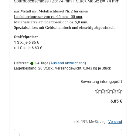
Spardosenschloss 12b: 74 mm 1 Stück Maße: Ø= 74 mm
aus Metall mit Metallschlüssel Nr. 2 für einen
Lochdurchmesser von ca. 65 mm - 66 mm,
Materialstärke am Spardosenloch ca. 5,0 mm
.
Spezialschloss mit Geldscheinloch und einseitig abgewinkelt
zum Unterstecken,
mit einem
lang
, kantig, verzinkt schließbaren
Staffelpreise:
Stahlriegel, unten mit Schlosskasten
. Die Schlüsselführung aus
1 Stk. je 6,85 €
Kunststoff ist 1x geschlitzt.
Nicht nur geeignet für Porzellan- und
> 1 Stk. je 6,60 €
Keramik Sparschweine und Spardosen. Made in Germany, gute
Qualität. Das Spardosenloch darf nicht kleiner als ca. 65 mm Ø
und nicht größer als ca. 66 mm Ø sein, Materialstärke am Loch
Lieferzeit:
3-4 Tage
(Ausland abweichend)
sollte nicht dicker, oder dünner als ca. 5,0 mm sein!
Lagerbestand: 20 Stück , Versandgewicht:
0,043
kg je Stück
Bewertung interngeprüft
6,85 €
inkl. 19% MwSt. zzgl.
Versand