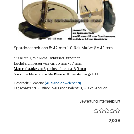
Spardosenschloss 5: 42 mm 1 Stück Maße: Ø= 42 mm
aus Metall, mit Metallschlüssel, für einen
Lochdurchmesser von ca. 35 mm - 37 mm
,
Materialstärke am Spardosenloch ca. 3,5 mm
.
Spezialschloss mit schließbarem Kunststoffriegel. Die
Schlüsselführung ist 2-fach geschlitzt.
Geeignet für Porzellan-
Lieferzeit: 1 Woche
(Ausland abweichend)
und Keramik Sparschweine und Spardosen. Made in Germany,
Lagerbestand: 2 Stück , Versandgewicht:
0,023
kg je Stück
gute Qualität. Das Spardosenloch darf nicht kleiner als ca. 35 mm
Ø und nicht größer als ca. 37 mm Ø sein, Materialstärke am Loch
sollte nicht dicker, oder dünner als ca. 3,5 mm sein!
Bewertung interngeprüft
7,00 €