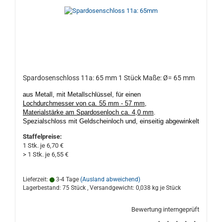
Spardosenschloss 11a: 65 mm 1 Stück Maße: Ø= 65 mm
aus Metall, mit Metallschlüssel, für einen
Lochdurchmesser von ca. 55 mm - 57 mm
,
Materialstärke am Spardosenloch ca. 4,0 mm
.
Spezialschloss mit Geldscheinloch und,
einseitig abgewinkelt
zum Unterstecken, mit einem
lang
, kantig, verzinkt
Staffelpreise:
schließbaren Stahlriegel, unten mit Schlosskasten
. Die
1 Stk. je 6,70 €
Schlüsselführung aus Kunststoff ist 2x geschlitzt.
Nicht nur
> 1 Stk. je 6,55 €
geeignet für Porzellan- und Keramik Sparschweine und
Spardosen. Made in Germany, gute Qualität. Das
Spardosenloch darf nicht kleiner als ca. 55 mm Ø und nicht
Lieferzeit:
3-4 Tage
(Ausland abweichend)
größer als ca. 57 mm Ø sein, Materialstärke am Loch sollte
Lagerbestand: 75 Stück , Versandgewicht:
0,038
kg je Stück
nicht dicker, oder dünner als ca. 4,0 mm sein!
Bewertung interngeprüft