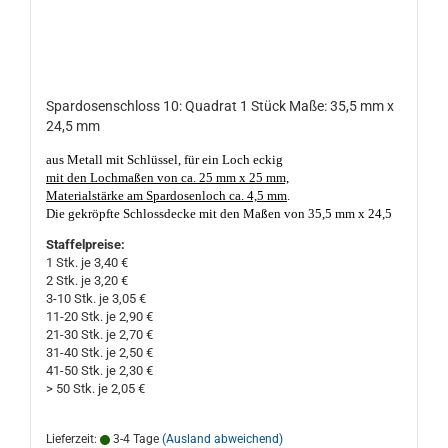
Spardosenschloss 10: Quadrat 1 Stück Maße: 35,5 mm x
24,5 mm
aus Metall mit Schlüssel, für ein Loch eckig
mit den Lochmaßen von ca. 25 mm x 25 mm,
Materialstärke am Spardosenloch ca. 4,5 mm
.
Die gekröpfte Schlossdecke mit den Maßen von 35,5 mm x 24,5
mm hat seitlich 2 Öhrchen mit Loch zum Aufnieten oder
Staffelpreise:
Anpunkten, mit einem kurz, kantig, verzinkt schließbaren
1 Stk. je 3,40 €
Stahlriegel. Der Riegel steht im geschlossenen Zustand NICHT
2 Stk. je 3,20 €
vor. Die Schlüsselführung ist 2-fach geschlitzt.
Geeignet für Holz-
3-10 Stk. je 3,05 €
und Metall Sparschweine und Spardosen. Made in Germany, gute
11-20 Stk. je 2,90 €
Qualität. Das eckige Spardosenloch darf nicht kleiner, oder größer
21-30 Stk. je 2,70 €
als ca. 25 mm x 25 mm sein und die Material-Stärke des Loches
31-40 Stk. je 2,50 €
sollte nicht dicker, oder dünner als ca. 4,5 mm - 5,0 mm sein!
41-50 Stk. je 2,30 €
> 50 Stk. je 2,05 €
Lieferzeit:
3-4 Tage
(Ausland abweichend)