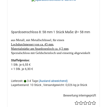
Spardosenschloss 8: 58 mm 1 Stück Maße: Ø= 58 mm
aus Metall, mit Metallschlüssel, für einen
Lochdurchmesser von ca. 45 mm
,
Materialstärke am Spardosenloch ca. 4,5 mm
.
Spezialschloss mit Geldscheinloch und einseitig abgewinkelt
zum Unterstecken, mit einem kurz, kantig, verzinkt schließbaren
Staffelpreise:
Stahlriegel. Die Schlüsselführung ist 2-fach geschlitzt.
Nicht nur
1 Stk. je 6,55 €
geeignet für Porzellan- und Keramik Sparschweine und
> 1 Stk. je 6,30 €
Spardosen. Made in Germany, gute Qualität. Das Spardosenloch
darf nicht kleiner als ca. 45 mm Ø und nicht größer als ca. 45 mm
Ø sein, Materialstärke am Loch sollte nicht dicker, oder dünner
Lieferzeit:
3-4 Tage
(Ausland abweichend)
als ca. 4,5 mm sein!
Lagerbestand: 10 Stück , Versandgewicht:
0,026
kg je Stück
Bewertung interngeprüft