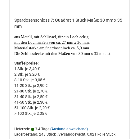
Spardosenschloss 7: Quadrat 1 Stück Maße: 30 mm x 35
mm
aus Metall, mit Schlüssel, für ein Loch eckig
mit den Lochmaßen von ca. 27 mm x 30 mm,
Materialstärke am Spardosenloch ca. 5,0 mm
.
Die Schlossdecke mit den Maßen von 30 mm x 35 mm ist
einseitig abgewinkelt zum Unterstecken, mit einem kurz, kantig,
Staffelpreise:
verzinkt schließbaren Stahlriegel, unten mit Schlosskasten. Die
1 Stk. je 3,40 €
Schlüsselführung ist 2-fach geschlitzt.
Nicht nur geeignet für
2 Stk. je 3,20 €
Porzellan- und Keramik Sparschweine und Spardosen. Made in
3-10 Stk. je 3,05 €
Germany, gute Qualität. Das eckige Spardosenloch darf nicht
11-20 Stk. je 2,90 €
kleiner, oder größer als ca. 27 mm x 30 mm sein und die Material-
21-30 Stk. je 2,70 €
Stärke des Loches sollte nicht dicker, oder dünner als ca. 5,0 mm
31-40 Stk. je 2,50 €
sein!
41-50 Stk. je 2,30 €
51-100 Stk. je 2,20 €
> 100 Stk. je 2,05 €
Lieferzeit:
3-4 Tage
(Ausland abweichend)
Lagerbestand: 248 Stück , Versandgewicht:
0,021
kg je Stück