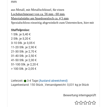
mm
aus Metall, mit Metallschlüssel, für einen
Lochdurchmesser von ca. 56 mm - 60 mm
,
Materialstärke am Spardosenloch ca. 4,5 mm
.
Spezialschloss einseitig abgewinkelt zum Unterstecken, hier
mit
einer Unterstecklasche von ca. 5 mm (
siehe Foto
)
, einem
Staffelpreise:
verlängerten abgerundet, verzinkt schließbaren Stahlriegel. Die
1 Stk. je 3,40 €
Schlüsselführung ist 2-fach geschlitzt.
Nicht nur geeignet für
2 Stk. je 3,20 €
Porzellan- und Keramik Sparschweine und Spardosen. Made in
3-10 Stk. je 3,05 €
Germany, gute Qualität. Das Spardosenloch darf nicht kleiner als
11-20 Stk. je 2,90 €
ca. 56 mm Ø und nicht größer als ca. 60 mm Ø sein,
21-30 Stk. je 2,70 €
Materialstärke am Loch sollte nicht dicker, oder dünner als ca. 4,5
31-40 Stk. je 2,50 €
mm sein!
41-50 Stk. je 2,30 €
51-100 Stk. je 2,20 €
> 100 Stk. je 2,05 €
Lieferzeit:
3-4 Tage
(Ausland abweichend)
Lagerbestand: 150 Stück , Versandgewicht:
0,031
kg je Stück
Bewertung interngeprüft