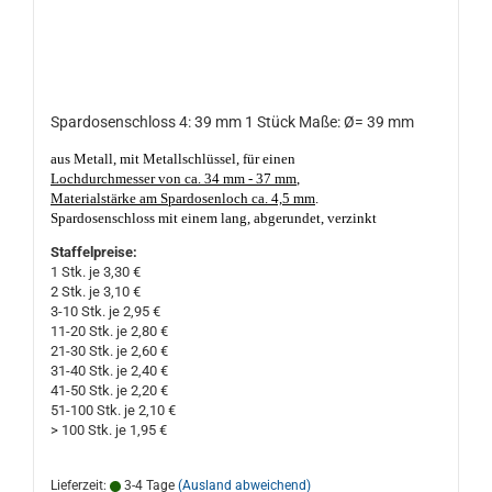
Spardosenschloss 4: 39 mm 1 Stück Maße: Ø= 39 mm
aus Metall, mit Metallschlüssel, für einen
Lochdurchmesser von ca. 34 mm - 37 mm
,
Materialstärke am Spardosenloch ca. 4,5 mm
.
Spardosenschloss mit einem lang, abgerundet, verzinkt
schließbaren Stahlriegel. Die Schlüsselführung ist 2-fach
Staffelpreise:
geschlitzt.
Geeignet für Porzellan- und Keramik Sparschweine
1 Stk. je 3,30 €
und Spardosen. Made in Germany, gute Qualität. Das
2 Stk. je 3,10 €
Spardosenloch darf nicht kleiner als ca. 34 mm Ø und nicht
3-10 Stk. je 2,95 €
größer als ca. 37 mm Ø sein, Materialstärke am Loch sollte nicht
11-20 Stk. je 2,80 €
dicker, oder dünner als ca. 4,5 mm sein!
21-30 Stk. je 2,60 €
31-40 Stk. je 2,40 €
41-50 Stk. je 2,20 €
51-100 Stk. je 2,10 €
> 100 Stk. je 1,95 €
Lieferzeit:
3-4 Tage
(Ausland abweichend)