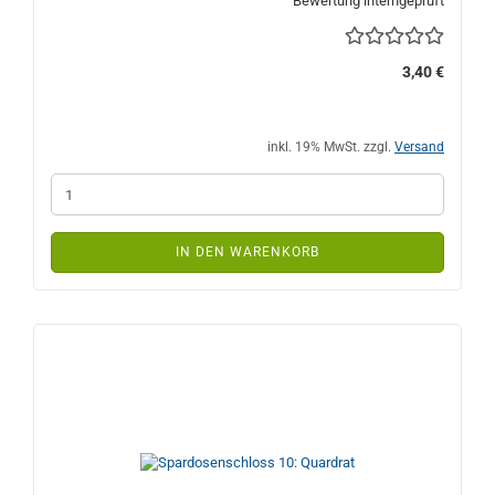
Bewertung interngeprüft
3,40 €
inkl. 19% MwSt. zzgl.
Versand
IN DEN WARENKORB