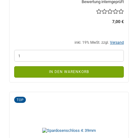
sollte nicht dicker, oder dünner als ca. 3,5 mm sein!
Bewertung interngeprüft
7,00 €
inkl. 19% MwSt. zzgl.
Versand
IN DEN WARENKORB
TOP