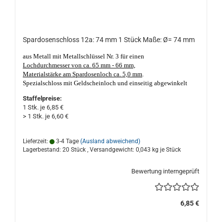
Spardosenschloss 12a: 74 mm 1 Stück Maße: Ø= 74 mm
aus Metall mit Metallschlüssel Nr. 3 für einen
Lochdurchmesser von ca. 65 mm - 66 mm,
Materialstärke am Spardosenloch ca. 5,0 mm
.
Spezialschloss mit Geldscheinloch und einseitig abgewinkelt
zum Unterstecken,
mit einem
lang
, kantig, verzinkt schließbaren
Staffelpreise:
Stahlriegel, unten mit Schlosskasten
. Die Schlüsselführung aus
1 Stk. je 6,85 €
Kunststoff ist 2x geschlitzt.
Nicht nur geeignet für Porzellan- und
> 1 Stk. je 6,60 €
Keramik Sparschweine und Spardosen. Made in Germany, gute
Qualität. Das Spardosenloch darf nicht kleiner als ca. 65 mm Ø
und nicht größer als ca. 66 mm Ø sein, Materialstärke am Loch
Lieferzeit:
3-4 Tage
(Ausland abweichend)
sollte nicht dicker, oder dünner als ca. 5,0 mm sein!
Lagerbestand: 20 Stück , Versandgewicht:
0,043
kg je Stück
Bewertung interngeprüft
6,85 €