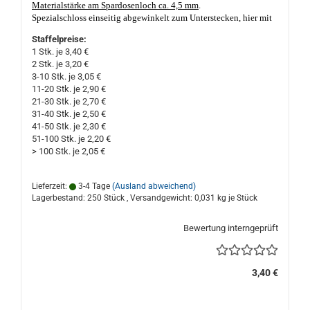
Materialstärke am Spardosenloch ca. 4,5 mm
.
Spezialschloss einseitig abgewinkelt zum Unterstecken, hier
mit
einer Unterstecklasche von ca. 3,5 mm (
siehe Foto
)
, einem
Staffelpreise:
verlängerten abgerundet, verzinkt schließbaren Stahlriegel. Die
1 Stk. je 3,40 €
Schlüsselführung ist 2-fach geschlitzt.
Nicht nur geeignet für
2 Stk. je 3,20 €
Porzellan- und Keramik Sparschweine und Spardosen. Made in
3-10 Stk. je 3,05 €
Germany, gute Qualität. Das Spardosenloch darf nicht kleiner als
11-20 Stk. je 2,90 €
ca. 56 mm Ø und nicht größer als ca. 60 mm Ø sein,
21-30 Stk. je 2,70 €
Materialstärke am Loch sollte nicht dicker, oder dünner als ca. 4,5
31-40 Stk. je 2,50 €
mm sein!
41-50 Stk. je 2,30 €
51-100 Stk. je 2,20 €
> 100 Stk. je 2,05 €
Lieferzeit:
3-4 Tage
(Ausland abweichend)
Lagerbestand: 250 Stück , Versandgewicht:
0,031
kg je Stück
Bewertung interngeprüft
3,40 €