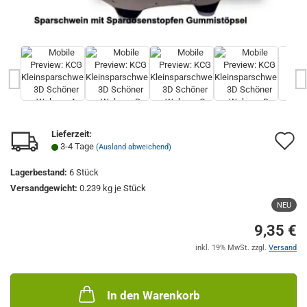
Lieferzeit:
A
3-4 Tage
(Ausland abweichend)
d
Lagerbestand:
6
Stück
M
Versandgewicht:
0.239
kg je Stück
NEU
9,35 €
inkl. 19% MwSt. zzgl.
Versand
In den Warenkorb