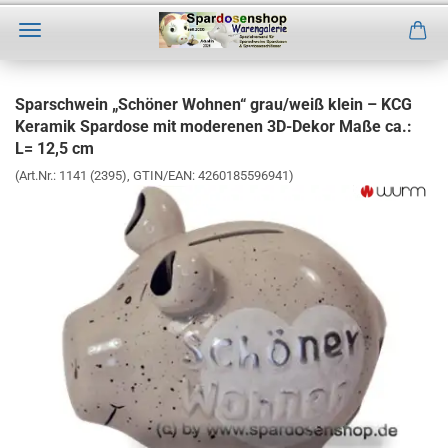
Direkt
zum
Sparschwein „Schöner Wohnen“ grau/weiß klein – KCG
Hauptinhalt
Keramik Spardose mit moderenen 3D-Dekor Maße ca.:
L= 12,5 cm
(Art.Nr.:
1141 (2395)
GTIN/EAN: 4260185596941
)