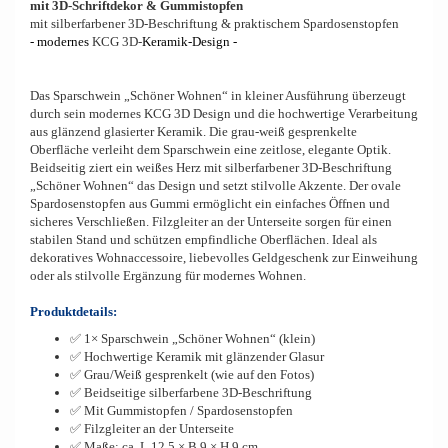
mit 3D-Schriftdekor & Gummistopfen
mit silberfarbener 3D-Beschriftung & praktischem Spardosenstopfen
- modernes
KCG 3D-
Keramik-Design -
Das Sparschwein „Schöner Wohnen“ in kleiner Ausführung überzeugt
durch sein modernes KCG 3D Design und die hochwertige Verarbeitung
aus glänzend glasierter Keramik. Die grau-weiß gesprenkelte
Oberfläche verleiht dem Sparschwein eine zeitlose, elegante Optik.
Beidseitig ziert ein weißes Herz mit silberfarbener 3D-Beschriftung
„Schöner Wohnen“ das Design und setzt stilvolle Akzente. Der ovale
Spardosenstopfen aus Gummi ermöglicht ein einfaches Öffnen und
sicheres Verschließen. Filzgleiter an der Unterseite sorgen für einen
stabilen Stand und schützen empfindliche Oberflächen. Ideal als
dekoratives Wohnaccessoire, liebevolles Geldgeschenk zur Einweihung
oder als stilvolle Ergänzung für modernes Wohnen.
Produktdetails:
✅ 1× Sparschwein „Schöner Wohnen“ (klein)
✅ Hochwertige Keramik mit glänzender Glasur
✅ Grau/Weiß gesprenkelt (wie auf den Fotos)
✅ Beidseitige silberfarbene 3D-Beschriftung
✅ Mit Gummistopfen / Spardosenstopfen
✅ Filzgleiter an der Unterseite
✅ Maße: ca. L 12,5 × B 9 × H 9 cm