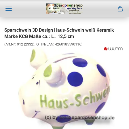
Direkt
zum
Sparschwein 3D Design Haus-Schwein weiß Keramik
Hauptinhalt
Marke KCG Maße ca.: L= 12,5 cm
(Art.Nr.:
912 (2332)
GTIN/EAN: 4260185590116
)