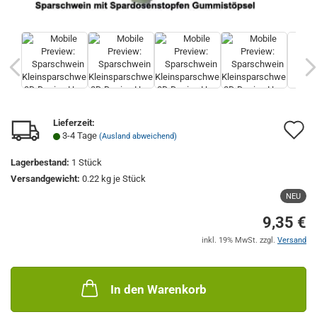
Lieferzeit:
A
3-4 Tage
(Ausland abweichend)
d
Lagerbestand:
1
Stück
M
Versandgewicht:
0.22
kg je Stück
NEU
9,35 €
inkl. 19% MwSt. zzgl.
Versand
In den Warenkorb