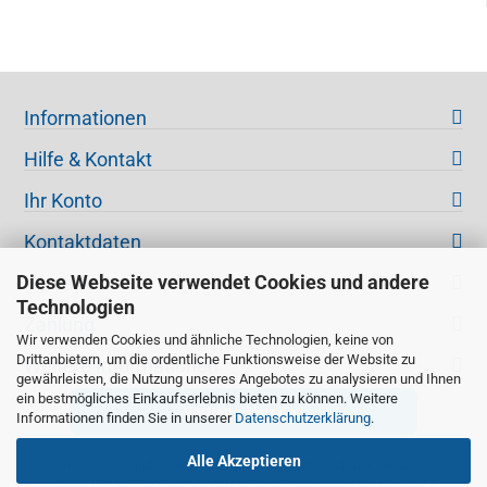
Informationen
Hilfe & Kontakt
Ihr Konto
Kontaktdaten
Diese Webseite verwendet Cookies und andere
Versand
Technologien
Zahlung
Wir verwenden Cookies und ähnliche Technologien, keine von
Drittanbietern, um die ordentliche Funktionsweise der Website zu
Weitere Informationen
gewährleisten, die Nutzung unseres Angebotes zu analysieren und Ihnen
ein bestmögliches Einkaufserlebnis bieten zu können. Weitere
Vertrag widerrufen
Informationen finden Sie in unserer
Datenschutzerklärung
.
Alle Akzeptieren
Unsere Fotos und Texte sind urheberrechtlich geschützt. Genannte
Produkte und Logos sind eingetragene Warenzeichen der jeweiligen