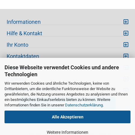
Informationen
Hilfe & Kontakt
Ihr Konto
Kontaktdaten
Diese Webseite verwendet Cookies und andere
Versand
Technologien
Zahlung
Wir verwenden Cookies und ähnliche Technologien, keine von
Drittanbietern, um die ordentliche Funktionsweise der Website zu
Weitere Informationen
gewährleisten, die Nutzung unseres Angebotes zu analysieren und Ihnen
ein bestmögliches Einkaufserlebnis bieten zu können. Weitere
Vertrag widerrufen
Informationen finden Sie in unserer
Datenschutzerklärung
.
Alle Akzeptieren
Unsere Fotos und Texte sind urheberrechtlich geschützt. Genannte
Produkte und Logos sind eingetragene Warenzeichen der jeweiligen
Hersteller.
Weitere Informationen
Shopsystem bei
Gambio.de
© 2026 Themes
xycons.de