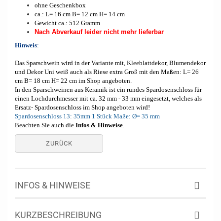
ohne Geschenkbox
ca.: L= 16 cm B= 12 cm H= 14 cm
Gewicht ca.: 512 Gramm
Nach Abverkauf leider nicht mehr lieferbar
Hinweis
:
Das Sparschwein wird in der Variante mit, Kleeblattdekor, Blumendekor
und Dekor Uni weiß auch als Riese extra Groß mit den Maßen: L= 26
cm B= 18 cm H= 22 cm im Shop angeboten.
In den Sparschweinen aus Keramik ist ein rundes Spardosenschloss für
einen Lochdurchmesser mit ca. 32 mm - 33 mm eingesetzt, welches als
Ersatz- Spardosenschloss im Shop angeboten wird!
Spardosenschloss 13: 35mm 1 Stück Maße: Ø= 35 mm
Beachten Sie auch die
Infos & Hinweise
.
ZURÜCK
INFOS & HINWEISE
KURZBESCHREIBUNG