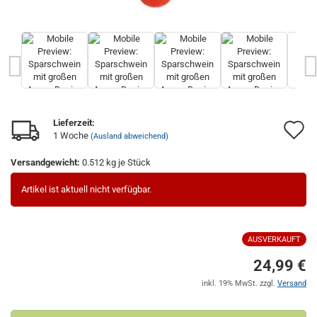
Lieferzeit:
A
1 Woche
(Ausland abweichend)
d
Versandgewicht:
0.512
kg je Stück
M
Artikel ist aktuell nicht verfügbar.
AUSVERKAUFT
24,99 €
inkl. 19% MwSt. zzgl.
Versand