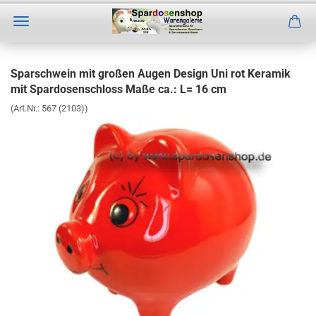
Direkt
zum
Sparschwein mit großen Augen Design Uni rot Keramik
Hauptinhalt
mit Spardosenschloss Maße ca.: L= 16 cm
(Art.Nr.:
567 (2103)
)