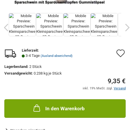
Lieferzeit:
A
3-4 Tage
(Ausland abweichend)
d
Lagerbestand:
2
Stück
M
Versandgewicht:
0.238
kg je Stück
9,35 €
inkl. 19% MwSt. zzgl.
Versand
In den Warenkorb