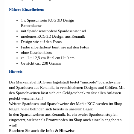
Nähere Einzelheiten:
1 x Sparschwein KCG 3D Design
Rentenkasse
mit Spardosenstopfen/ Spardosenstöpsel
modernes KCG 3D Design, aus Keramik
Design wie auf den Fotos
Farbe silberfarben/ bunt wie auf den Fotos
ohne Geschenkbox
ca.: L= 12,5 cm B= 9 cm H= 9 cm
Gewicht ca.: 238 Gramm
Hinweis
:
Das Markenlabel KCG aus Ingolstadt bietet "saucoole" Sparschweine
und Spardosen aus Keramik, in verschiedenen Designs und Größen. Mit
den Sparschweinen lässt sich ein Geldgeschenk zu fast allen Anlässen
perfekt verschenken!
Weitere Spardosen und Sparschweine der Marke KCG werden im Shop
folgen, viele befinden sich bereits in unserem Lager.
In den Sparschweinen aus Keramik, ist ein ovaler Spardosenstopfen
eingesetzt, welcher als Ersatzstopfen im Shop auch einzeln angeboten
wird!
Beachten Sie auch die
Infos & Hinweise
.