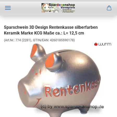
Direkt
zum
Sparschwein 3D Design Rentenkasse silberfarben
Hauptinhalt
Keramik Marke KCG Maße ca.: L= 12,5 cm
(Art.Nr.:
774 (2281)
GTIN/EAN: 4260185590178
)