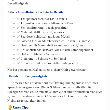
Zuverlässigkeit.
Nähere Einzelheiten - Technische Details:
✅ 1 x Spardosenschloss 13: 35 mm Ø
✅ 1 x großer Spardosenschlüssel aus Metall
✅ Schlüsselführung: 1-fach geschlitzt
✅ Material: Vollkunststoff, schwarz
✅ Spardosenschlüssel: groß, aus Metall
✅ Passend für Lochdurchmesser: ca. 32 mm – 33 mm Ø
✅ Geeignet für Materialstärke am Loch: ca. 5,0 mm
✅ Artikelzustand: Neuware, wie auf den Fotos abgebildet
✅ Herkunft: Made in Germany
✅ Lieferung: 1 Schloss + 1 Schlüssel
✅ Artikel wie auf den Produktfotos dargestellt
Nur bei passenden Maßen ist ein sicherer Halt gewährleistet.
Hinweis zur Passgenauigkeit:
Bitte messen Sie vor dem Kauf die Öffnung Ihrer Spardose oder Ihres
Sparschweins genau aus. Dieses Schloss passt ausschließlich für
Lochgrößen von ca. 32 mm bis 33 mm Ø bei einer Wandstärke von etwa
5,0 mm. Eine abweichende Größe kann zu lockerem Sitz oder
Nichtpassgenauigkeit führen.
Unser Tipp: