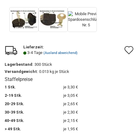
Lieferzeit:
A
3-4 Tage
(Ausland abweichend)
d
Lagerbestand:
300
Stück
M
Versandgewicht:
0.013
kg je Stück
Staffelpreise
1 Stk.
je 3,30 €
2-19 Stk.
je 3,05 €
20-29 Stk.
je 2,65 €
30-39 Stk.
je 2,30 €
40-49 Stk.
je 2,15 €
> 49 Stk.
je 1,95 €