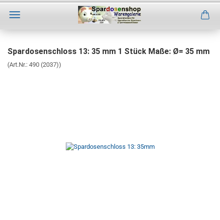
Direkt
zum
Spardosenschloss 13: 35 mm 1 Stück Maße: Ø= 35 mm
Hauptinhalt
(Art.Nr.:
490 (2037)
)