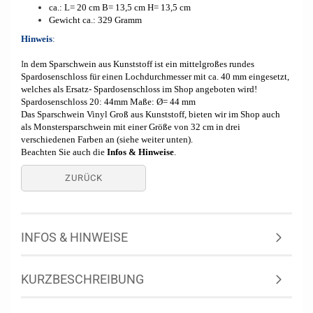
ca.: L= 20 cm B= 13,5 cm H= 13,5 cm
Gewicht ca.: 329 Gramm
Hinweis
:
I
n dem Sparschwein aus Kunststoff ist ein mittelgroßes rundes
Spardosenschloss für einen Lochdurchmesser mit ca. 40 mm eingesetzt,
welches als Ersatz- Spardosenschloss im Shop angeboten wird!
Spardosenschloss 20: 44mm Maße: Ø= 44 mm
Das Sparschwein Vinyl Groß aus Kunststoff, bieten wir im Shop auch
als Monstersparschwein mit einer Größe von 32 cm in drei
verschiedenen Farben an (siehe weiter unten).
Beachten Sie auch die
Infos & Hinweise
.
ZURÜCK
INFOS & HINWEISE
KURZBESCHREIBUNG