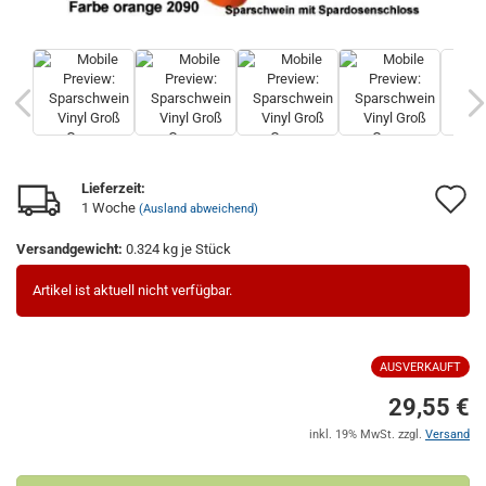
Lieferzeit:
A
1 Woche
(Ausland abweichend)
d
Versandgewicht:
0.324
kg je Stück
M
Artikel ist aktuell nicht verfügbar.
AUSVERKAUFT
29,55 €
inkl. 19% MwSt. zzgl.
Versand