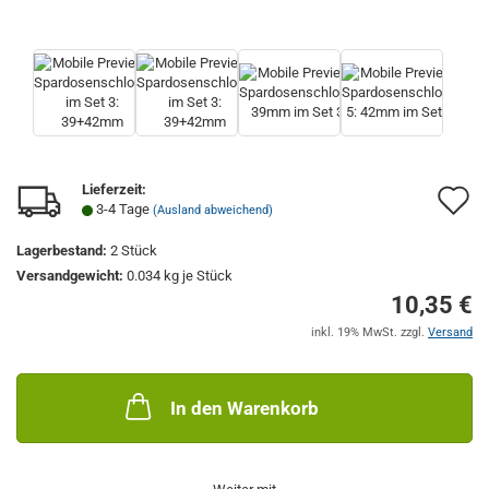
Lieferzeit:
A
3-4 Tage
(Ausland abweichend)
d
Lagerbestand:
2
Stück
M
Versandgewicht:
0.034
kg je Stück
10,35 €
inkl. 19% MwSt. zzgl.
Versand
In den Warenkorb