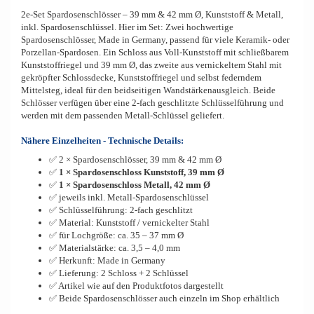
2e-Set Spardosenschlösser – 39 mm & 42 mm Ø, Kunststoff & Metall,
inkl. Spardosenschlüssel. Hier im Set: Zwei hochwertige
Spardosenschlösser, Made in Germany, passend für viele Keramik- oder
Porzellan-Spardosen. Ein Schloss aus Voll-Kunststoff mit schließbarem
Kunststoffriegel und 39 mm Ø, das zweite aus vernickeltem Stahl mit
gekröpfter Schlossdecke, Kunststoffriegel und selbst federndem
Mittelsteg, ideal für den beidseitigen Wandstärkenausgleich. Beide
Schlösser verfügen über eine 2-fach geschlitzte Schlüsselführung und
werden mit dem passenden Metall-Schlüssel geliefert.
Nähere Einzelheiten - Technische Details:
✅ 2 × Spardosenschlösser, 39 mm & 42 mm Ø
✅
1 × Spardosenschloss Kunststoff, 39 mm Ø
✅
1 × Spardosenschloss Metall, 42 mm Ø
✅ jeweils inkl. Metall-Spardosenschlüssel
✅ Schlüsselführung: 2-fach geschlitzt
✅ Material: Kunststoff / vernickelter Stahl
✅ für Lochgröße: ca. 35 – 37 mm Ø
✅ Materialstärke: ca. 3,5 – 4,0 mm
✅ Herkunft: Made in Germany
✅ Lieferung: 2 Schloss + 2 Schlüssel
✅ Artikel wie auf den Produktfotos dargestellt
✅ Beide Spardosenschlösser auch einzeln im Shop erhältlich