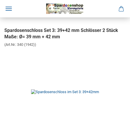
Direkt
zum
Spardosenschloss Set 3: 39+42 mm Schlösser 2 Stück
Hauptinhalt
Maße: Ø= 39 mm + 42 mm
(Art.Nr.:
340 (1942)
)