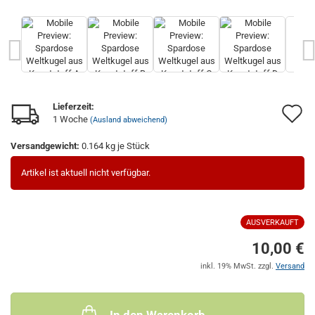
Lieferzeit:
A
1 Woche
(Ausland abweichend)
d
Versandgewicht:
0.164
kg je Stück
M
Artikel ist aktuell nicht verfügbar.
AUSVERKAUFT
10,00 €
inkl. 19% MwSt. zzgl.
Versand