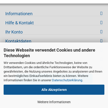
Informationen
Hilfe & Kontakt
Ihr Konto
Kontaktdaten
Diese Webseite verwendet Cookies und andere
Versand
Technologien
Zahlung
Wir verwenden Cookies und ähnliche Technologien, keine von
Drittanbietern, um die ordentliche Funktionsweise der Website zu
Weitere Informationen
gewährleisten, die Nutzung unseres Angebotes zu analysieren und Ihnen
ein bestmögliches Einkaufserlebnis bieten zu können. Weitere
Vertrag widerrufen
Informationen finden Sie in unserer
Datenschutzerklärung
.
Alle Akzeptieren
Unsere Fotos und Texte sind urheberrechtlich geschützt. Genannte
Produkte und Logos sind eingetragene Warenzeichen der jeweiligen
Hersteller.
Weitere Informationen
Shopsystem bei
Gambio.de
© 2026 Themes
xycons.de
Cookie Einstellungen