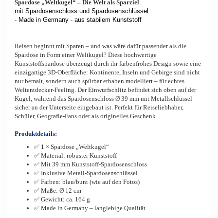
Spardose „Weltkugel“ – Die Welt als Sparziel
mit Spardosenschloss und Spardosenschlüssel
- Made in Germany - aus stabilem Kunststoff
Reisen beginnt mit Sparen – und was wäre dafür passender als die
Spardose in Form einer Weltkugel? Diese hochwertige
Kunststoffspardose überzeugt durch ihr farbenfrohes Design sowie eine
einzigartige 3D-Oberfläche: Kontinente, Inseln und Gebirge sind nicht
nur bemalt, sondern auch spürbar erhaben modelliert – für echtes
Weltentdecker-Feeling. Der Einwurfschlitz befindet sich oben auf der
Kugel, während das Spardosenschloss Ø 39 mm mit Metallschlüssel
sicher an der Unterseite eingebaut ist. Perfekt für Reiseliebhaber,
Schüler, Geografie-Fans oder als originelles Geschenk.
Produktdetails:
✅ 1 × Spardose „Weltkugel“
✅ Material: robuster Kunststoff
✅ Mit 39 mm Kunststoff-Spardosenschloss
✅ Inklusive Metall-Spardosenschlüssel
✅ Farben: blau/bunt (wie auf den Fotos)
✅ Maße: Ø 12 cm
✅ Gewicht: ca. 164 g
✅ Made in Germany – langlebige Qualität