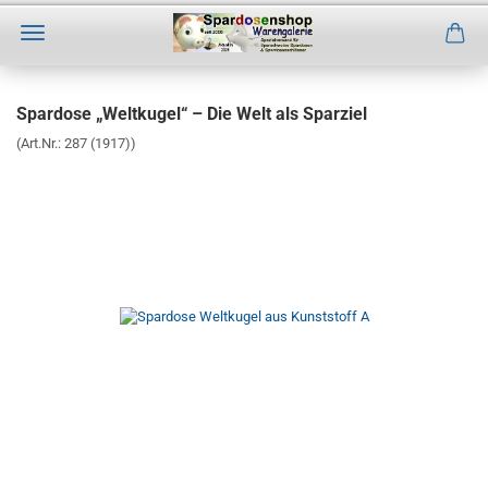
Direkt
zum
Spardose „Weltkugel“ – Die Welt als Sparziel
Hauptinhalt
(Art.Nr.:
287 (1917)
)