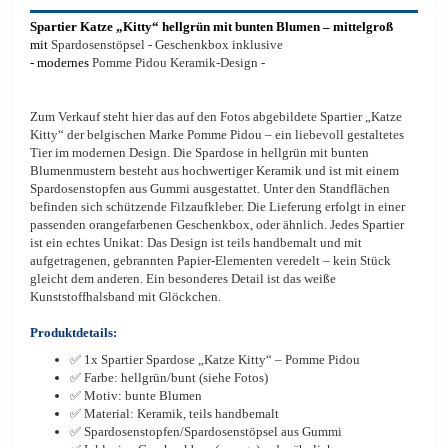
Spartier Katze „Kitty“ hellgrün mit bunten Blumen – mittelgroß
mit
Spardosenstöpsel - Geschenkbox inklusive
- modernes
Pomme Pidou Keramik-Design -
Zum Verkauf steht hier das auf den Fotos abgebildete Spartier „Katze
Kitty“ der belgischen Marke Pomme Pidou – ein liebevoll gestaltetes
Tier im modernen Design. Die Spardose in hellgrün mit bunten
Blumenmustern besteht aus hochwertiger Keramik und ist mit einem
Spardosenstopfen aus Gummi ausgestattet. Unter den Standflächen
befinden sich schützende Filzaufkleber. Die Lieferung erfolgt in einer
passenden orangefarbenen Geschenkbox, oder ähnlich. Jedes Spartier
ist ein echtes Unikat: Das Design ist teils handbemalt und mit
aufgetragenen, gebrannten Papier-Elementen veredelt – kein Stück
gleicht dem anderen. Ein besonderes Detail ist das weiße
Kunststoffhalsband mit Glöckchen.
Produktdetails:
✅ 1x Spartier Spardose „Katze Kitty“ – Pomme Pidou
✅ Farbe: hellgrün/bunt (siehe Fotos)
✅ Motiv: bunte Blumen
✅ Material: Keramik, teils handbemalt
✅ Spardosenstopfen/Spardosenstöpsel aus Gummi