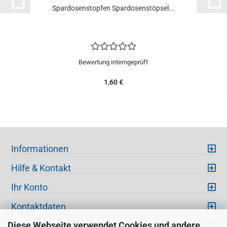
Spardosenstopfen Spardosenstöpsel...
Bewertung interngeprüft
1,60 €
Informationen
Hilfe & Kontakt
Ihr Konto
Kontaktdaten
Diese Webseite verwendet Cookies und andere
Versand