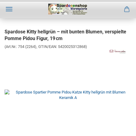
Direkt
zum
Spardose Kitty hellgrün – mit bunten Blumen, verspielte
Hauptinhalt
Pomme Pidou Figur, 19 cm
(Art.Nr.:
754 (2264)
GTIN/EAN: 5420025312868
)