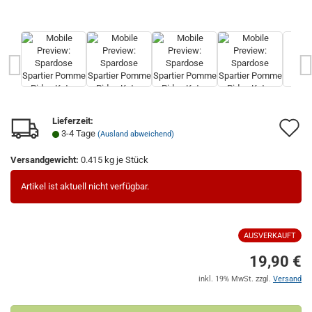
Lieferzeit:
A
3-4 Tage
(Ausland abweichend)
d
Versandgewicht:
0.415
kg je Stück
M
Artikel ist aktuell nicht verfügbar.
AUSVERKAUFT
19,90 €
inkl. 19% MwSt. zzgl.
Versand