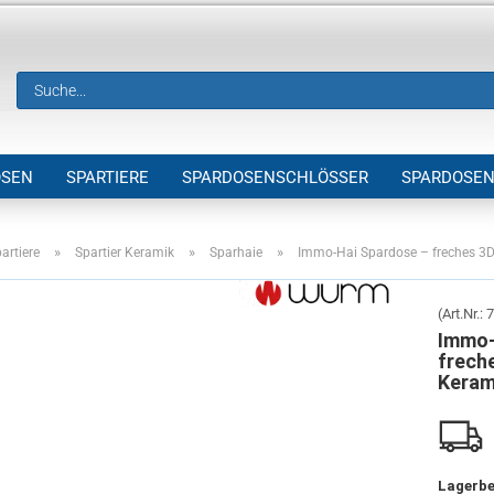
OSEN
SPARTIERE
SPARDOSENSCHLÖSSER
SPARDOSEN
! SONDERVERKAUF EINZELARTIKEL !
»
»
»
artiere
Spartier Keramik
Sparhaie
Immo-Hai Spardose – freches 3D-
(Art.Nr.:
7
Immo-
frech
Kerami
Lagerbe