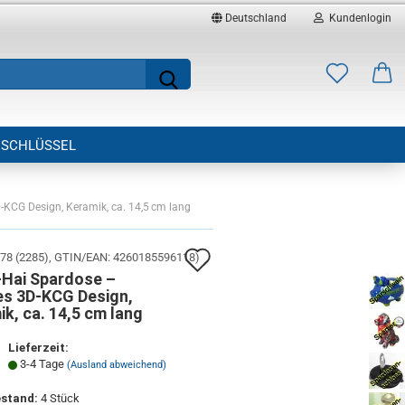
Deutschland
Kundenlogin
Lieferland
Suche...
E-Mail
SCHLÜSSEL
Passwort
KCG Design, Keramik, ca. 14,5 cm lang
Auf
78 (2285)
GTIN/EAN: 4260185596118
)
Konto erstellen
Hai Spardose –
den
es 3D-KCG Design,
Passwort vergessen?
k, ca. 14,5 cm lang
Merkzettel
Lieferzeit:
3-4 Tage
(Ausland abweichend)
stand:
4
Stück