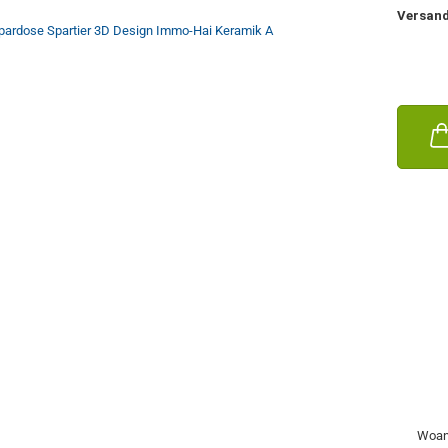
Versan
Woan