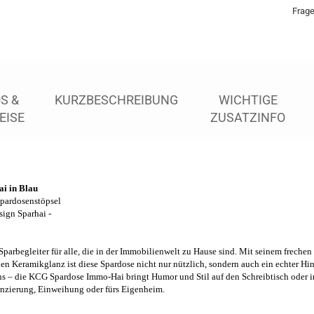
Frag
S &
KURZBESCHREIBUNG
WICHTIGE
EISE
ZUSATZINFO
i in Blau
Spardosenstöpsel
ign Sparhai -
Sparbegleiter für alle, die in der Immobilienwelt zu Hause sind. Mit seinem frechen
en Keramikglanz ist diese Spardose nicht nur nützlich, sondern auch ein echter Hin
s – die KCG Spardose Immo-Hai bringt Humor und Stil auf den Schreibtisch oder in
anzierung, Einweihung oder fürs Eigenheim.