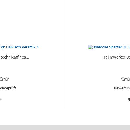
technikaffines...
Hai-mwerker Sp
erngeprüft
Bewertung
 €
9