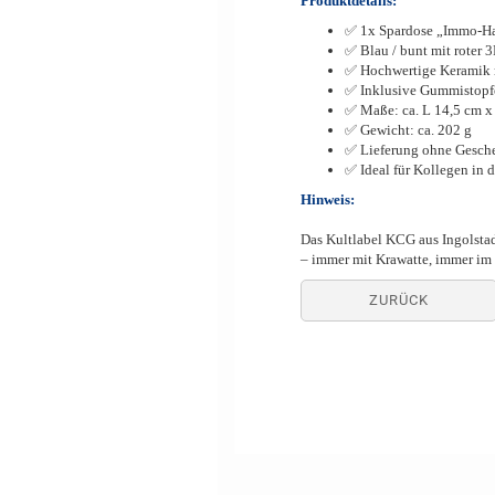
Produktdetails:
✅ 1x Spardose „Immo-Ha
✅ Blau / bunt mit roter 3
✅ Hochwertige Keramik m
✅ Inklusive Gummistopfe
✅ Maße: ca. L 14,5 cm x
✅ Gewicht: ca. 202 g
✅ Lieferung ohne Gesc
✅ Ideal für Kollegen in 
Hinweis
:
Das Kultlabel KCG aus Ingolstadt
– immer mit Krawatte, immer im
ZURÜCK