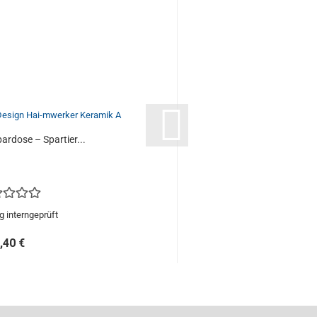
ardose – Spartier...
Tiger-Hai
 interngeprüft
Bewe
,40 €