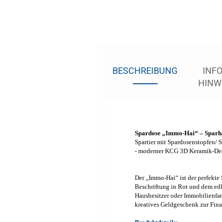
BESCHREIBUNG
INFO
HINW
Spardose „Immo-Hai“ – Sparha
Spartier
mit Spardosenstopfen/ 
- moderner KCG 3D Keramik-Des
Der „Immo-Hai“ ist der perfekte 
Beschriftung in Rot und dem edl
Hausbesitzer oder Immobilienfan
kreatives Geldgeschenk zur Fin