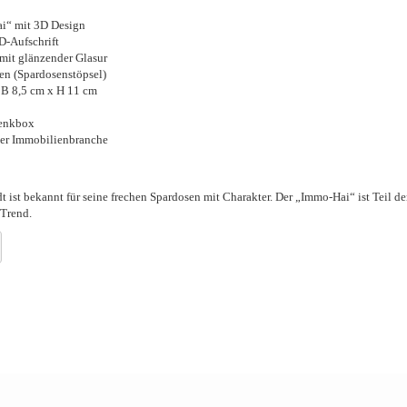
i“ mit 3D Design
D-Aufschrift
it glänzender Glasur
n (Spardosenstöpsel)
 B 8,5 cm x H 11 cm
henkbox
der Immobilienbranche
 ist bekannt für seine frechen Spardosen mit Charakter. Der „Immo-Hai“ ist Teil d
 Trend.