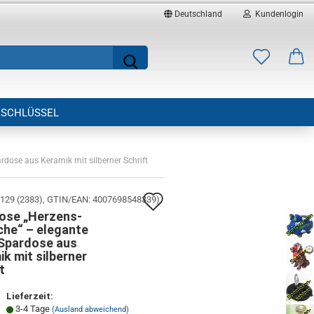
Deutschland
Kundenlogin
Lieferland
Suche...
E-Mail
SCHLÜSSEL
Passwort
dose aus Keramik mit silberner Schrift
Auf
129 (2383)
GTIN/EAN: 4007698548339
)
Konto erstellen
ose „Herzens-
den
he“ – elegante
Passwort vergessen?
Spardose aus
Merkzettel
k mit silberner
t
Lieferzeit:
3-4 Tage
(Ausland abweichend)