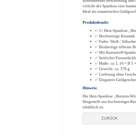
silberfarbener Beschriftung und 
verleiht der Spardose eine harm
Ideal als romantisches Geldgesc
Produktdetails:
✅ 1× Herz-Spardose „He
✅ Hochwertige Keramik m
✅ Farbe: Weiß / Silberfar
✅ Beidseitige silberne 
✅ Mit Kunststoff-Spardo
✅ Seitlicher Einwurfschl
✅ Maße: ca. L 16 × B 5 
✅ Gewicht: ca. 378 g
✅ Lieferung ohne Gesc
✅ Elegantes Geldgeschen
Hinweis:
Die Herz-Spardose „Herzens-Wüns
Hergestellt aus hochwertiger Ke
erhältlich ist.
ZURÜCK