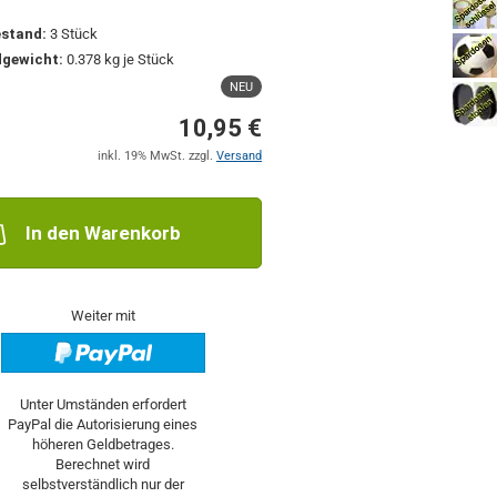
stand:
3
Stück
dgewicht:
0.378
kg je Stück
NEU
10,95 €
inkl. 19% MwSt. zzgl.
Versand
In den Warenkorb
Weiter mit