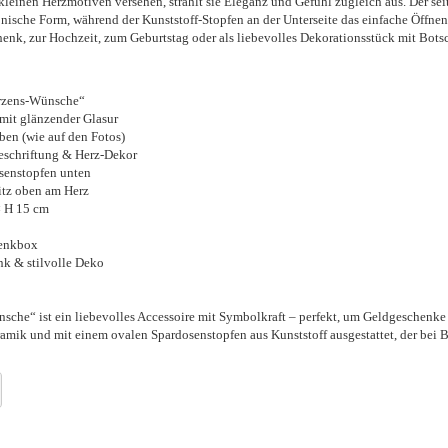
kleinen Herzmotiven versehen, strahlt sie Eleganz und Gefühl zugleich aus. Der sei
onische Form, während der Kunststoff-Stopfen an der Unterseite das einfache Öffne
henk, zur Hochzeit, zum Geburtstag oder als liebevolles Dekorationsstück mit Botsc
rzens-Wünsche“
it glänzender Glasur
ben (wie auf den Fotos)
Beschriftung & Herz-Dekor
senstopfen unten
itz oben am Herz
× H 15 cm
henkbox
k & stilvolle Deko
che“ ist ein liebevolles Accessoire mit Symbolkraft – perfekt, um Geldgeschenke
ramik und mit einem ovalen Spardosenstopfen aus Kunststoff ausgestattet, der bei 