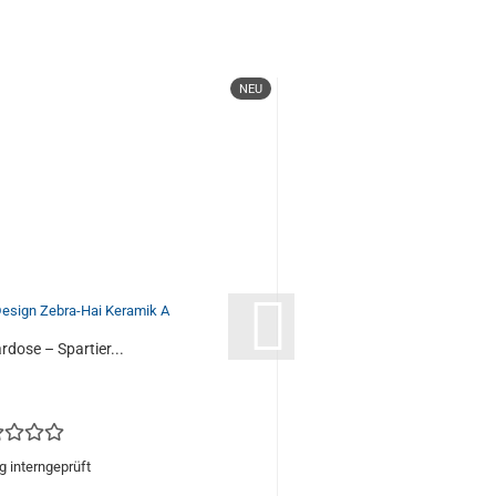
NEU
rdose – Spartier...
Hai-mat Spard
 interngeprüft
Bewe