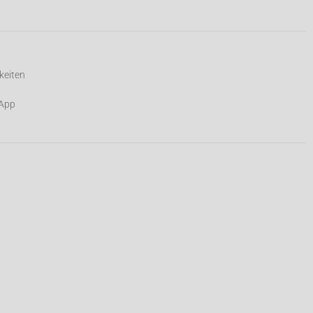
keiten
-App