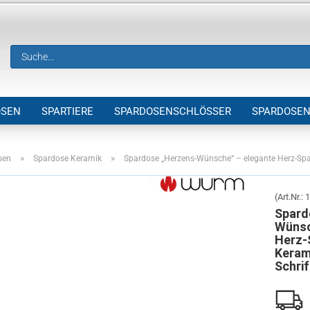
OSEN
SPARTIERE
SPARDOSENSCHLÖSSER
SPARDOSEN
! SONDERVERKAUF EINZELARTIKEL !
»
»
sen
Spardose Keramik
Spardose „Herzens-Wünsche“ – elegante Herz-Spar
(Art.Nr.:
1
Spard
Wünsc
Herz-
Kerami
Schrif