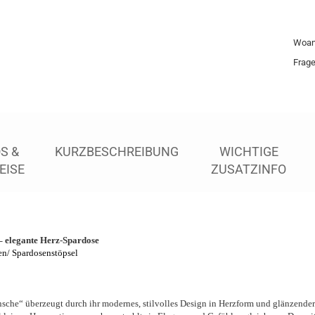
Woan
Frag
S &
KURZBESCHREIBUNG
WICHTIGE
EISE
ZUSATZINFO
 elegante Herz-Spardose
en/ Spardosenstöpsel
che“ überzeugt durch ihr modernes, stilvolles Design in Herzform und glänzender